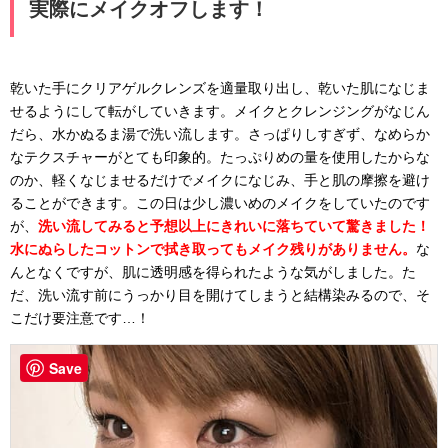
実際にメイクオフします！
乾いた手にクリアゲルクレンズを適量取り出し、乾いた肌になじま
せるようにして転がしていきます。メイクとクレンジングがなじん
だら、水かぬるま湯で洗い流します。さっぱりしすぎず、なめらか
なテクスチャーがとても印象的。たっぷりめの量を使用したからな
のか、軽くなじませるだけでメイクになじみ、手と肌の摩擦を避け
ることができます。この日は少し濃いめのメイクをしていたのです
が、
洗い流してみると予想以上にきれいに落ちていて驚きました！
水にぬらしたコットンで拭き取ってもメイク残りがありません。
な
んとなくですが、肌に透明感を得られたような気がしました。た
だ、洗い流す前にうっかり目を開けてしまうと結構染みるので、そ
こだけ要注意です…！
Save