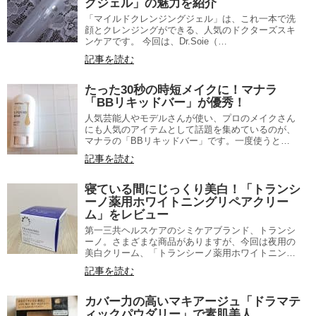
グジェル」の魅力を紹介
「マイルドクレンジングジェル」は、これ一本で洗
顔とクレンジングができる、人気のドクターズスキ
ンケアです。 今回は、Dr.Soie（…
記事を読む
たった30秒の時短メイクに！マナラ
「BBリキッドバー」が優秀！
人気芸能人やモデルさんが使い、プロのメイクさん
にも人気のアイテムとして話題を集めているのが、
マナラの「BBリキッドバー」です。一度使うと…
記事を読む
寝ている間にじっくり美白！「トランシ
ーノ薬用ホワイトニングリペアクリー
ム」をレビュー
第一三共ヘルスケアのシミケアブランド、トランシ
ーノ。さまざまな商品がありますが、今回は夜用の
美白クリーム、「トランシーノ薬用ホワイトニン…
記事を読む
カバー力の高いマキアージュ「ドラマテ
ィックパウダリー」で素肌美人