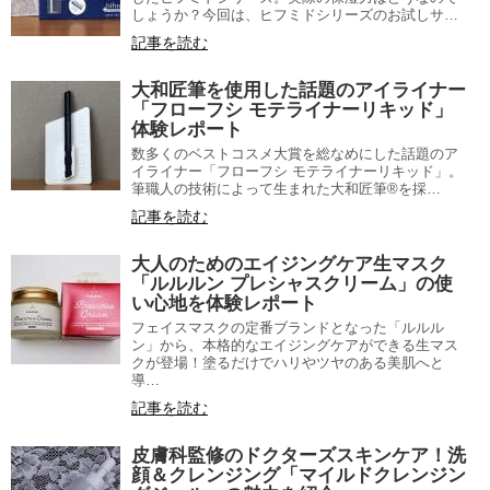
しょうか？今回は、ヒフミドシリーズのお試しサ…
記事を読む
大和匠筆を使用した話題のアイライナー
「フローフシ モテライナーリキッド」
体験レポート
数多くのベストコスメ大賞を総なめにした話題のア
イライナー「フローフシ モテライナーリキッド」。
筆職人の技術によって生まれた大和匠筆®を採…
記事を読む
大人のためのエイジングケア生マスク
「ルルルン プレシャスクリーム」の使
い心地を体験レポート
フェイスマスクの定番ブランドとなった「ルルル
ン」から、本格的なエイジングケアができる生マス
クが登場！塗るだけでハリやツヤのある美肌へと
導…
記事を読む
皮膚科監修のドクターズスキンケア！洗
顔＆クレンジング「マイルドクレンジン