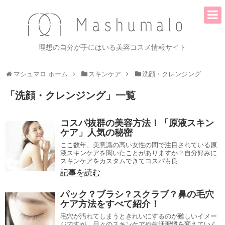
理想の自分が手にはいる美容コスメ情報サイト
マシュマロ ホーム
スキンケア
洗顔・クレンジング
「
洗顔・クレンジング
」
一覧
コスパ抜群の美容方法！「原液スキン
ケア」人気の秘密
ここ数年、美意識の高い女性の間で注目されている原
液スキンケアを聞いたことがありますか？自分好みに
スキンケアをカスタムできてコスパも良…
記事を読む
パック？ブラシ？スクラブ？鼻の毛穴
ケア方法をすべて紹介！
毛穴が汚れてしまうときれいにするのが難しいイメー
ジですが、日々のスキンケアや生活習慣を変えていく