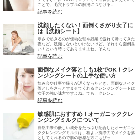
ことで、毛穴トラブルの解消につなげる…
記事を読む
洗顔したくない！面倒くさがり女子に
は【洗顔シート】
寒さで起きるのが億劫な朝や残業で疲れて帰ってきた
夜など、洗顔しないといけないけど、それすら面倒臭
い！という時ってありますよね。そんな…
記事を読む
面倒なメイク落としも1枚でOK！クレ
ンジングシートの上手な使い方
飲み会や仕事で帰りが遅くなったとき、面倒なメイク
落としをさっとすませてくれるクレンジングシートは
女子の強い味方ですよね。でも、クレン…
記事を読む
敏感肌におすすめ！オーガニッククレ
ンジングミルクについて
自然由来の優しい成分をたっぷり配合したオーガニッ
ククレンジングミルクは、程よい洗浄力でメイクを落
としてくれるので肌の敏感な方にもぴっ…