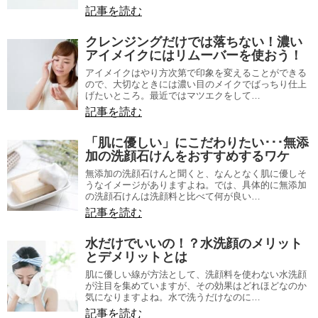
記事を読む
クレンジングだけでは落ちない！濃い
アイメイクにはリムーバーを使おう！
アイメイクはやり方次第で印象を変えることができる
ので、大切なときには濃い目のメイクでばっちり仕上
げたいところ。最近ではマツエクをして…
記事を読む
「肌に優しい」にこだわりたい･･･無添
加の洗顔石けんをおすすめするワケ
無添加の洗顔石けんと聞くと、なんとなく肌に優しそ
うなイメージがありますよね。では、具体的に無添加
の洗顔石けんは洗顔料と比べて何が良い…
記事を読む
水だけでいいの！？水洗顔のメリット
とデメリットとは
肌に優しい線が方法として、洗顔料を使わない水洗顔
が注目を集めていますが、その効果はどれほどなのか
気になりますよね。水で洗うだけなのに…
記事を読む