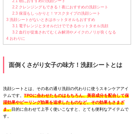
2.1
朝におすすめの洗顔シート
2.2
クレンジングもできる！夜におすすめの洗顔シート
2.3
保湿もしっかりと！マスクタイプの洗顔シート
3
洗顔シートがないときはホットタオルもおすすめ
3.1
電子レンジとタオルだけでできるホットタオル洗顔
3.2
血行が促進されてむくみ解消やメイクのノリが良くなる
4
おわりに
面倒くさがり女子の味方！洗顔シートとは
洗顔シートとは、その名の通り洗顔の代わりに使うスキンケアアイ
テムです。
TPOに合わせたものはもちろん、美容成分を配合して保
湿効果やピーリング効果を追求したものなど、その効果もさまざ
ま。
目的に合わせて上手く使いこなすと、とても便利なアイテムで
す。