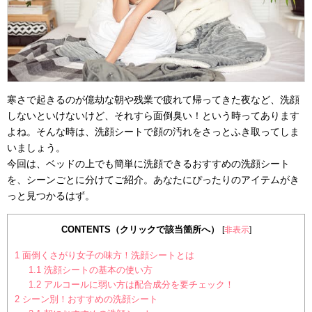
寒さで起きるのが億劫な朝や残業で疲れて帰ってきた夜など、洗顔
しないといけないけど、それすら面倒臭い！という時ってあります
よね。そんな時は、洗顔シートで顔の汚れをさっとふき取ってしま
いましょう。
今回は、ベッドの上でも簡単に洗顔できるおすすめの洗顔シート
を、シーンごとに分けてご紹介。あなたにぴったりのアイテムがき
っと見つかるはず。
CONTENTS（クリックで該当箇所へ）
[
非表示
]
1
面倒くさがり女子の味方！洗顔シートとは
1.1
洗顔シートの基本の使い方
1.2
アルコールに弱い方は配合成分を要チェック！
2
シーン別！おすすめの洗顔シート