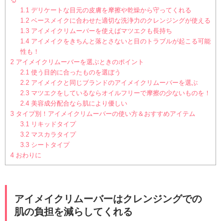
1.1
デリケートな目元の皮膚を摩擦や乾燥から守ってくれる
1.2
ベースメイクに合わせた適切な洗浄力のクレンジングが使える
1.3
アイメイクリムーバーを使えばマツエクも長持ち
1.4
アイメイクをきちんと落とさないと目のトラブルが起こる可能
性も！
2
アイメイクリムーバーを選ぶときのポイント
2.1
使う目的に合ったものを選ぼう
2.2
アイメイクと同じブランドのアイメイクリムーバーを選ぶ
2.3
マツエクをしているならオイルフリーで摩擦の少ないものを！
2.4
美容成分配合なら肌により優しい
3
タイプ別！アイメイクリムーバーの使い方＆おすすめアイテム
3.1
リキッドタイプ
3.2
マスカラタイプ
3.3
シートタイプ
4
おわりに
アイメイクリムーバーはクレンジングでの
肌の負担を減らしてくれる