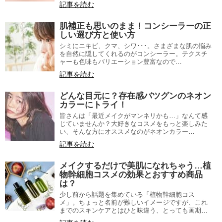
記事を読む
肌補正も思いのまま！コンシーラーの正
しい選び方と使い方
シミにニキビ、クマ、シワ･･･。さまざまな肌の悩み
を自然に隠してくれるのがコンシーラー。テクスチ
ャーも色味もバリエーション豊富なので…
記事を読む
どんな目元に？存在感バツグンのネオン
カラーにトライ！
皆さんは「最近メイクがマンネリかも…」なんて感
じていませんか？大好きなコスメをもっと楽しみた
い、そんな方にオススメなのがネオンカラー…
記事を読む
メイクするだけで美肌になれちゃう…植
物幹細胞コスメの効果とおすすめ商品
は？
少し前から話題を集めている「植物幹細胞コス
メ」。ちょっと名前が難しいイメージですが、これ
までのスキンケアとはひと味違う、とっても画期…