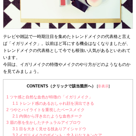
テレビや雑誌で一時期注目を集めたトレンドメイクの代表格と言え
ば「イガリメイク」。以前ほど耳にする機会はなくなりましたが、
トレンドメイクの代表格として今でも根強い人気があるといわれて
います。
今回は、イガリメイクの特徴やメイクのやり方がどのようなものか
を見てみましょう。
CONTENTS（クリックで該当箇所へ）
[
非表示
]
1
ツヤ感と自然な血色が特徴の「イガリメイク」
1.1
トレンド感のあるおしゃれ顔を演出できる
2
つやとハイライトを重視したベースメイク
2.1
内側から浮き出たような血色チーク
3
眉の形を生かしたナチュラルアイブロウ
3.1
目を大きく見せる技ありアイシャドウ
3.2
イガリメイクのポイント：念入りなスキンケア