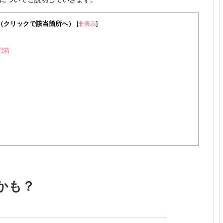
TS（クリックで該当箇所へ）
[
非表示
]
肥満
かも？