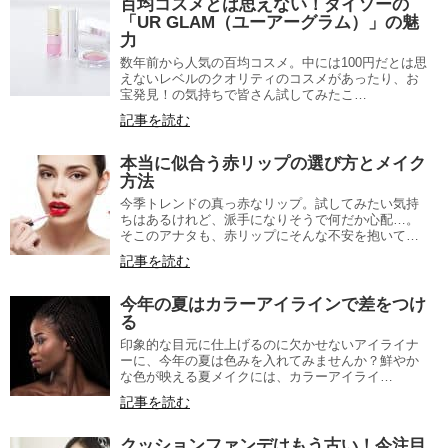
百均コスメとは思えない！ダイソーの
「UR GLAM（ユーアーグラム）」の魅
力
数年前から人気の百均コスメ。中には100円だとは思
えないレベルのクオリティのコスメがあったり、お
宝発見！の気持ちで皆さん試してみたこ…
記事を読む
本当に似合う赤リップの選び方とメイク
方法
今季トレンドの真っ赤なリップ。試してみたい気持
ちはあるけれど、派手になりそうで何だか心配…。
そこのアナタも、赤リップにそんな不安を抱いて…
記事を読む
今年の夏はカラーアイラインで差をつけ
る
印象的な目元に仕上げるのに欠かせないアイライナ
ーに、今年の夏は色みを入れてみませんか？鮮やか
な色が映える夏メイクには、カラーアイライ…
記事を読む
クッションファンデはもう古い！今注目