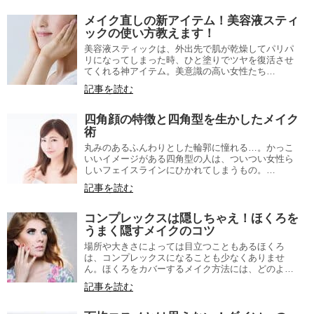
メイク直しの新アイテム！美容液スティ
ックの使い方教えます！
美容液スティックは、外出先で肌が乾燥してパリパ
リになってしまった時、ひと塗りでツヤを復活させ
てくれる神アイテム。美意識の高い女性たち…
記事を読む
四角顔の特徴と四角型を生かしたメイク
術
丸みのあるふんわりとした輪郭に憧れる…。かっこ
いいイメージがある四角型の人は、ついつい女性ら
しいフェイスラインにひかれてしまうもの。…
記事を読む
コンプレックスは隠しちゃえ！ほくろを
うまく隠すメイクのコツ
場所や大きさによっては目立つこともあるほくろ
は、コンプレックスになることも少なくありませ
ん。ほくろをカバーするメイク方法には、どのよ…
記事を読む