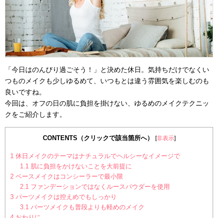
「今日はのんびり過ごそう！」と決めた休日。気持ちだけでなくい
つものメイクも少しゆるめて、いつもとは違う雰囲気を楽しむのも
良いですね。
今回は、オフの日の肌に負担を掛けない、ゆるめのメイクテクニッ
クをご紹介します。
CONTENTS（クリックで該当箇所へ）
[
非表示
]
1
休日メイクのテーマはナチュラルでヘルシーなイメージで
1.1
肌に負担をかけないことを大前提に
2
ベースメイクはコンシーラーで最小限
2.1
ファンデーションではなくルースパウダーを使用
3
パーツメイクは控えめでもしっかり
3.1
パーツメイクも普段よりも軽めのメイク
4
おわりに