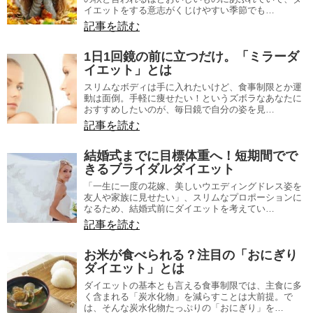
イエットをする意志がくじけやすい季節でも…
記事を読む
1日1回鏡の前に立つだけ。「ミラーダ
イエット」とは
スリムなボディは手に入れたいけど、食事制限とか運
動は面倒。手軽に痩せたい！というズボラなあなたに
おすすめしたいのが、毎日鏡で自分の姿を見…
記事を読む
結婚式までに目標体重へ！短期間でで
きるブライダルダイエット
「一生に一度の花嫁、美しいウエディングドレス姿を
友人や家族に見せたい」、スリムなプロポーションに
なるため、結婚式前にダイエットを考えてい…
記事を読む
お米が食べられる？注目の「おにぎり
ダイエット」とは
ダイエットの基本とも言える食事制限では、主食に多
く含まれる「炭水化物」を減らすことは大前提。で
は、そんな炭水化物たっぷりの「おにぎり」を…