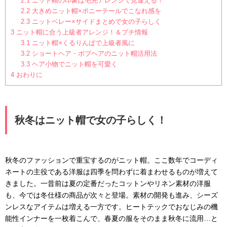
2.1
ニット帽の印象は毛先アレンジで見違える！
2.2
大きめニット帽×ポニーテールでこなれ感を
2.3
ニットベレー×サイドまとめで女の子らしく
3
ニット帽に合う上級者アレンジ！＆プチ情報
3.1
ニット帽×くるりんぱで上級者風に
3.2
ショートヘア・ボブヘアのニット帽活用法
3.3
ヘア小物でニット帽を可愛く
4
おわりに
秋冬はニット帽で女の子らしく！
秋冬のファッションで重宝するのがニット帽。ここ数年でコーディ
ネートの主役である洋服は四季を問わずに着まわせるものが増えて
きました。一昔前は夏の定番だったコットンやリネン素材の洋服
も、今では冬仕様の商品が次々と登場。素材の開発も進み、シーズ
ンレスなアイテムは増える一方です。ヒートテックでおなじみの機
能性インナーを一枚着こんで、春夏の服をそのまま秋冬に流用…と