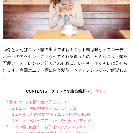
秋冬といえばニット帽の出番ですね！ニット帽は暖かくてコーディ
ネートのアクセントにもなってくれる優れもの。そんなニット帽を
可愛いヘアアレンジと組み合わせれば、いっそうオシャレに見せら
れます。今回はニット帽に合う髪型、ヘアアレンジ法をご解説しま
す！
CONTENTS（クリックで該当箇所へ）
[
非表示
]
1
秋冬はニット帽で女の子らしく！
1.1
ニット帽は秋冬のマストアイテム
1.2
今年はどの形にする？ニット帽の代表3種
1.3
ニット帽×ヘアアレンジでかわいさアップ
2
ニット帽に似合う！お手軽ヘアアレンジ3つ