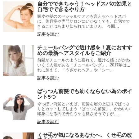
自分でできちゃう！ヘッドスパの効果と
自宅でできるやり方
頭皮や髪のスペシャルケアとも言えるヘッドスパ
は、美容室や専門サロンにいかなくても、自宅でで
きることはあまり知られていません。 今回…
記事を読む
チュールバングで透け感を！夏におすす
めの最新ヘアスタイルをご紹介
前髪がチュールのように揺れて、透ける感じがかわ
いくて人気がある「チュールバング」。2017年はこ
れに加えて、「うざかわヘア」や「シー…
記事を読む
ぱっつん前髪でも幼くならない為のポイ
ント5つ
今っぽい前髪といえば、前髪を眉の上辺りでばっさ
りとカットしてしまう『ぱっつん前髪』。かわいい
印象になるので男性ウケも良さそうですが、…
記事を読む
くせ毛が気になるあなたへ、くせ毛の改