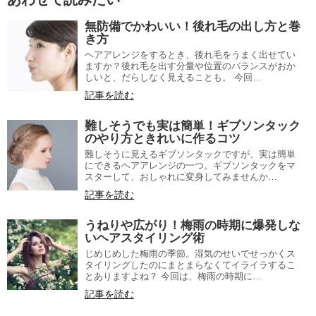
無防備でかわいい！後れ毛の出し方と巻
き方
ヘアアレンジをするとき、後れ毛をうまく出せてい
ますか？後れ毛を出す分量や位置のバランスがおか
しいと、だらしなく見えることも。 今回…
記事を読む
難しそうでも実は簡単！ギブソンタック
のやり方ときれいに作るコツ
難しそうに見えるギブソンタックですが、実は簡単
にできるヘアアレンジの一つ。ギブソンタックをマ
スターして、おしゃれに変身してみませんか…
記事を読む
うねりや広がり！梅雨の時期に爆発しな
いヘアスタイリング術
じめじめした梅雨の季節。湿気のせいでせっかくス
タイリングしたのにまとまらなくてイライラするこ
とありますよね？ 今回は、梅雨の時期に…
記事を読む