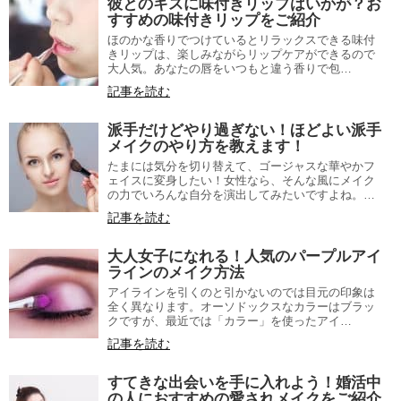
彼とのキスに味付きリップはいかが？お
すすめの味付きリップをご紹介
ほのかな香りでつけているとリラックスできる味付
きリップは、楽しみながらリップケアができるので
大人気。あなたの唇をいつもと違う香りで包…
記事を読む
派手だけどやり過ぎない！ほどよい派手
メイクのやり方を教えます！
たまには気分を切り替えて、ゴージャスな華やかフ
ェイスに変身したい！女性なら、そんな風にメイク
の力でいろんな自分を演出してみたいですよね。…
記事を読む
大人女子になれる！人気のパープルアイ
ラインのメイク方法
アイラインを引くのと引かないのでは目元の印象は
全く異なります。オーソドックスなカラーはブラッ
クですが、最近では「カラー」を使ったアイ…
記事を読む
すてきな出会いを手に入れよう！婚活中
の人におすすめの愛されメイクをご紹介