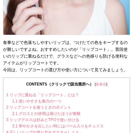
食事などで色落ちしやすいリップは、つけたての色をキープするの
が難しいですよね。おすすめしたいのが「リップコート」。普段使
いのリップに重ねるだけで、グラスなどへの色移りも防げる便利な
アイテムがリップコートです。
今回は、リップコートの選び方や使い方について見てみましょう。
CONTENTS（クリックで該当箇所へ）
[
非表示
]
1
リップに重ねる「リップコート」とは？
1.1
使いやすさも魅力の一つ
2
リップコートを使うときのポイント
2.1
グロスとの併用は避けたほうが無難
3
リップグロスは好みとTPOで使い分ける
3.1
華やかさを出したい時にはパール入りをチョイス
4
正しいリップの塗り方をマスターしよう