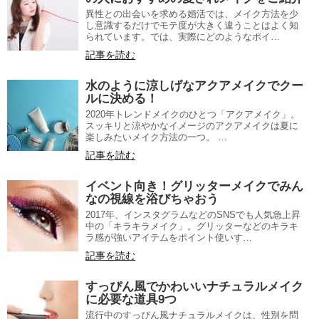
異性との出会いを求める婚活では、メイク方法を少
し意識するだけでモテ度が大きく違うことはよく知
られています。では、実際にどのようなポイ…
記事を読む
水のように涼しげなアクアメイクでクー
ルに決める！
2020年トレンドメイクのひとつ「アクアメイク」。
スッキリと涼やかなイメージのアクアメイクは夏に
楽しみたいメイク方法の一つ。 …
記事を読む
イベント向き！グリッターメイクでみん
なの視線を浴びちゃおう
2017年、インスタグラムなどのSNSでも人気急上昇
中の「キラキラメイク」。グリッターなどのキラキ
ラ感が強いアイテムをポイント使いす…
記事を読む
すっぴん風でかわいいナチュラルメイク
に必要な道具9つ
流行中のすっぴん風ナチュラルメイクは、性別を問