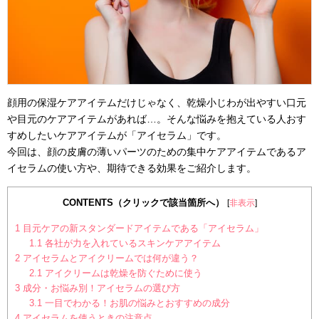
顔用の保湿ケアアイテムだけじゃなく、乾燥小じわが出やすい口元
や目元のケアアイテムがあれば…。そんな悩みを抱えている人おす
すめしたいケアアイテムが「アイセラム」です。
今回は、顔の皮膚の薄いパーツのための集中ケアアイテムであるア
イセラムの使い方や、期待できる効果をご紹介します。
CONTENTS（クリックで該当箇所へ）
[
非表示
]
1
目元ケアの新スタンダードアイテムである「アイセラム」
1.1
各社が力を入れているスキンケアアイテム
2
アイセラムとアイクリームでは何が違う？
2.1
アイクリームは乾燥を防ぐために使う
3
成分・お悩み別！アイセラムの選び方
3.1
一目でわかる！お肌の悩みとおすすめの成分
4
アイセラムを使うときの注意点