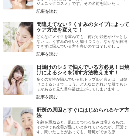
ジェニックコスメ」です。その名前を聞いた…
記事を読む
間違えてない？くすみのタイプによって
ケア方法を変えて！
どんなにメイクを重ねても、何だか顔色がパッとし
ない…。くすみのせいと知りつつも、なかなか解消
できずに悩んでいる方も多いのでは？しかし…
記事を読む
日焼けのシミで悩んでいる方必見！日焼
けによるシミを消す方法教えます！
多くの女性が悩んでいる肌トラブルと言えば、日焼
けによるシミでしょう。どんなにきれいな肌でもシ
ミがあると見た目年齢は上がってしまいます…
記事を読む
肝斑の原因とすぐにはじめられるケア方
法
年齢を重ねると、肌にまつわる悩みは増えるもの。
その中でも改善が難しいとされているのが、肝斑で
す。聞いたことがあっても、肝斑ができる原…