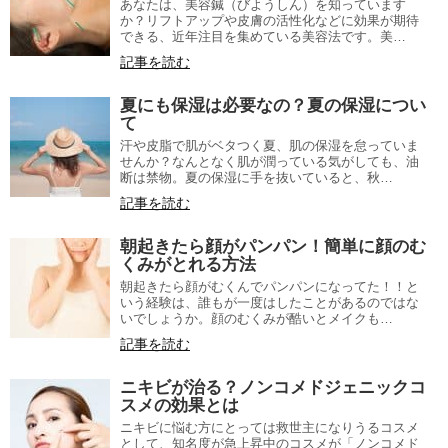
あなたは、美容鍼（びようしん）を知っています
か？リフトアップや皮膚の活性化などに効果が期待
できる、近年注目を集めている美容法です。美…
記事を読む
夏にも保湿は必要なの？夏の保湿につい
て
汗や皮脂で肌がベタつく夏、肌の保湿を怠っていま
せんか？なんとなく肌が潤っている気がしても、油
断は禁物。夏の保湿に手を抜いていると、秋…
記事を読む
朝起きたら顔がパンパン！簡単に顔のむ
くみがとれる方法
朝起きたら顔がむくんでパンパンになってた！！と
いう経験は、誰もが一度はしたことがあるのではな
いでしょうか。顔のむくみが酷いとメイクも…
記事を読む
ニキビが治る？ノンコメドジェニックコ
スメの効果とは
ニキビに悩む方にとっては救世主になりうるコスメ
として、知名度が急上昇中のコスメが「ノンコメド