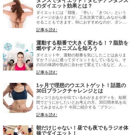
ダンスでダイエット！タヒチアンダンス
のダイエット効果とは？
ダイエットには「我慢」「辛い」「きつい」という
イメージがありますが、工夫次第で楽しみながら痩
せることもできます。特におすすめなのが、ダン…
記事を読む
運動する順番で大きく変わる！？脂肪を
燃やすメカニズムを知ろう
ダイエット中、運動の順番を気にしたことはありま
すか？ジムに通ってダイエットをしているなら、そ
の日の体調や気分に合わせて変えているなど、人…
記事を読む
1ヶ月で理想のウエストゲット！話題の
30日プランクチャレンジとは
ポッコリおなかが出ているわがままボディを、短期
間でどうにかしたいとお考えの方。30日間本気を出
してみませんか？ 今回ご紹介する「プラン…
記事を読む
朝だけじゃない！昼でも夜でもラジオ体
操でダイエット！