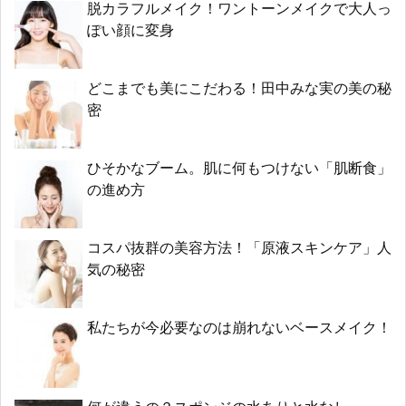
脱カラフルメイク！ワントーンメイクで大人っ
ぽい顔に変身
どこまでも美にこだわる！田中みな実の美の秘
密
ひそかなブーム。肌に何もつけない「肌断食」
の進め方
コスパ抜群の美容方法！「原液スキンケア」人
気の秘密
私たちが今必要なのは崩れないベースメイク！