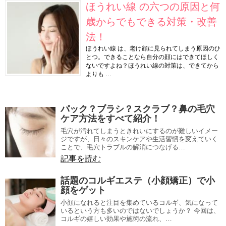
ほうれい線 の六つの原因と何
歳からでもできる対策・改善
法！
ほうれい線 は、老け顔に見られてしまう原因のひ
とつ。できることなら自分の顔にはできてほしく
ないですよね？ほうれい線の対策は、できてから
よりも …
パック？ブラシ？スクラブ？鼻の毛穴
ケア方法をすべて紹介！
毛穴が汚れてしまうときれいにするのが難しいイメー
ジですが、日々のスキンケアや生活習慣を変えていく
ことで、毛穴トラブルの解消につなげる…
記事を読む
話題のコルギエステ（小顔矯正）で小
顔をゲット
小顔になれると注目を集めているコルギ、気になって
いるという方も多いのではないでしょうか？ 今回は、
コルギの嬉しい効果や施術の流れ、…