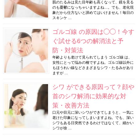
肌のたるみは見た目年齢も高くなって、鏡を見る
のも憂鬱になっちゃいますよね…。でも、老化現
象だから仕方ないと諦めてはいけません！毎日の
スキンケ …
ゴルゴ線 の原因は◯◯！今す
ぐ試せる6つの解消法と予
防・対策法
年齢よりも老けて見られてしまう ゴルゴ線 は、
女性にとって悩みの種ですよね。ゴルゴ線以外に
もほうれい線などさまざまなシワ・たるみがあり
ますが …
シワ ができる原因って？顔や
首のシワ解消に効果的な対
策・改善方法
口元や目元に深いシワができてしまうと、一気に
老けた印象になってしまいますよね。でも、深い
シワもある日突然できるわけではなくて、細かい
シワが徐 …