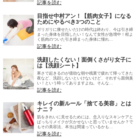
記事を読む
目指せ中村アン！【筋肉女子】になる
ためにやるべき3つのこと
ガリガリに痩せたいだけの時代は終わり、今は引き締
まった身体を目指したい！なんて女性が急増中！程よ
く筋肉のついた引き締まった身体に憧れ…
記事を読む
洗顔したくない！面倒くさがり女子に
は【洗顔シート】
寒さで起きるのが億劫な朝や残業で疲れて帰ってきた
夜など、洗顔しないといけないけど、それすら面倒臭
い！という時ってありますよね。そんな…
記事を読む
キレイの新ルール「捨てる美容」とは
ナニ？
肌をきれいに見せるためには、念入りなスキンケアと
ばっちりメイクが欠かせないと思っていませんか？で
もその美容法、本当は間違っているかも…
記事を読む