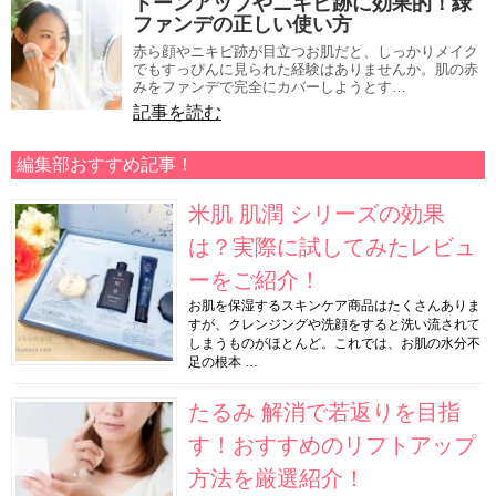
トーンアップやニキビ跡に効果的！緑
ファンデの正しい使い方
赤ら顔やニキビ跡が目立つお肌だと、しっかりメイク
でもすっぴんに見られた経験はありませんか。肌の赤
みをファンデで完全にカバーしようとす…
記事を読む
編集部おすすめ記事！
米肌 肌潤 シリーズの効果
は？実際に試してみたレビュ
ーをご紹介！
お肌を保湿するスキンケア商品はたくさんありま
すが、クレンジングや洗顔をすると洗い流されて
しまうものがほとんど。これでは、お肌の水分不
足の根本 …
たるみ 解消で若返りを目指
す！おすすめのリフトアップ
方法を厳選紹介！