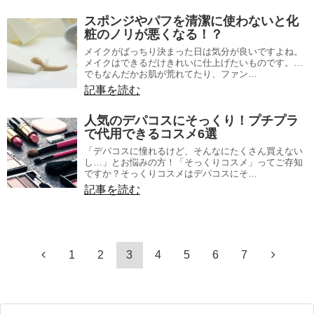
スポンジやパフを清潔に使わないと化
粧のノリが悪くなる！？
メイクがばっちり決まった日は気分が良いですよね。
メイクはできるだけきれいに仕上げたいものです。…
でもなんだかお肌が荒れてたり、ファン…
記事を読む
人気のデパコスにそっくり！プチプラ
で代用できるコスメ6選
「デパコスに憧れるけど、そんなにたくさん買えない
し…」とお悩みの方！「そっくりコスメ」ってご存知
ですか？そっくりコスメはデパコスにそ…
記事を読む
1
2
3
4
5
6
7